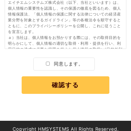
エイチエムシステムズ株式会社（以下、当社といいます）は、
個人情報の重要性を認識し、その保護の徹底を図るため、個人
情報保護法、「個人情報の保護に関する法律についての経済産
業分野を対象とするガイドライン」等の各種法令を順守すると
ともに、このプライバシーポリシーを公開し、これに従うこと
を宣言します。
ａ）当社は、個人情報をお預かりする際には、その取得目的を
明らかにして、個人情報の適切な取得・利用・提供を行い、利
用目的の達成に必要な範囲を超えた個人情報の取扱い(目的外利
用)は行いません。また、そのための適切な措置を講じます。
ｂ）当社は個人情報の取扱いに関する法令、国が定める指針及
同意します。
びその他の規範を遵守致します。
ｃ）当社は個人情報への不正アクセス、個人情報の漏えい、滅
失又はき損等のリスクに対しては、合理的な安全対策を講じ、
事業の実情に合致した経営資源を注入し、個人情報のセキュリ
ティ体制を継続的に向上させて行きます。また不適切な事項に
ついては是正を行います。さらに内部規程等を改め個人情報を
最善の状態で保護致します。
ｄ）当社は個人情報の取扱いに関する苦情及び相談対応への内
部規程を定め、苦情及び相談には、迅速かつ誠実に対応致しま
す。
ｅ）個人情報保護マネジメントシステムについて、当社を取り
Copyright HMSYSTEMS All Rights Reserved.